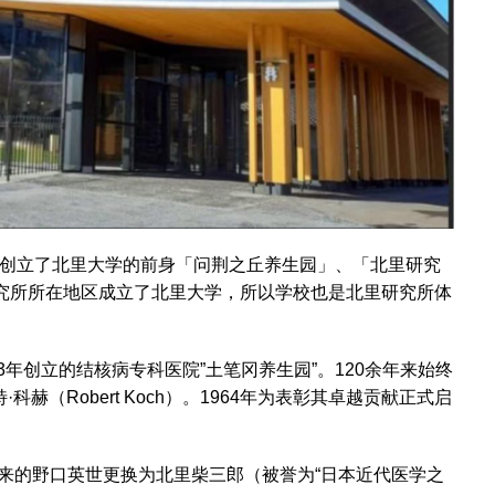
分别创立了北里大学的前身「问荆之丘养生园」、「北里研究
研究所所在地区成立了北里大学，所以学校也是北里研究所体
3年创立的结核病专科医院”土笔冈养生园”。120余年来始终
（Robert Koch）。1964年为表彰其卓越贡献正式启
原来的野口英世更换为北里柴三郎（被誉为“日本近代医学之