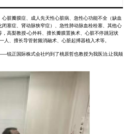
、心脏瓣膜症、成人先天性心脏病、急性心功能不全（缺血
化闭塞症、肾动脉狭窄症）、急性肺动脉血栓栓塞、其他心
等，高梨教授-心外科、擅长瓣膜置换术、心脏不停跳冠状
I第一人、擅长导管射频消融术、心脏起搏器植入术等。
——锐正国际株式会社约到了桃原哲也教授为我医治,让我颠