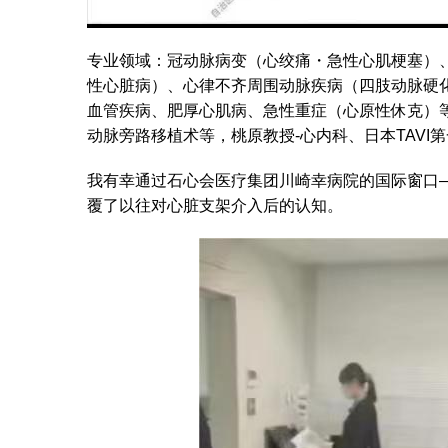
专业领域：冠动脉病变（心绞痛・急性心肌梗塞）
性心脏病）、心律不齐周围动脉疾病（四肢动脉硬
血管疾病、肥厚心肌病、急性重症（心原性休克）
动脉旁路移植术等，桃原教授-心内科、日本TAV
我有幸通过石心会医疗集团川崎幸病院的国际窗口
覆了以往对心脏支架介入后的认知。