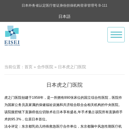
日本外务省认定医疗签证身份担保机构登录管理号 B-111
日本語
切
换
当前位置：
首页
»
合作医院
» 日本虎之门医院
导
日本虎之门医院
虎之门医院创建于1958年，是一所拥有890张床位的国立综合性医院，医院作
航
为国家公务员及家属的保健福祉设施和共济组合联合会相关机构的中央医院。
该院腹腔镜下直肠癌低位切除术在日本享有盛名,年手术量占该院所有直肠癌手
术的95.3%，位居日本首位。
法令评定：东京都乳幼儿特殊救急医疗合作单位，东京都脑中风急性期医疗机